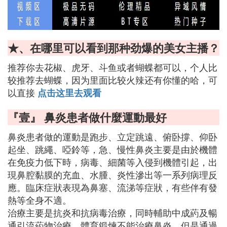
★、在哪里可以看到那种劲爆的美女主播？
推荐你去花椒、虎牙、斗鱼或者蝴蝶都可以，个人比
较推荐去蝴蝶，因为里面比较火辣还有你懂的哈，可
以直接
点击这里去观看
『壹』 鼻炎患者做什麼運動最好
鼻炎患者做的運動是跑步、立定跳遠、俯卧撐、仰卧
起坐、跳繩、啞鈴等，急、慢性鼻炎主要是由於機體
在免疫力低下時，病毒、細菌等入侵到機體引起，出
現鼻腔黏膜的充血、水腫、炎性滲出等一系列病理反
應。臨床症狀表現為鼻塞、流涕等症狀，有些伴有發
熱等全身不適。
治療主要是抗炎和抗病毒治療，同時輔助中成葯及暢
通引流葯物治療。體育鍛煉不能治療鼻炎，但是通過