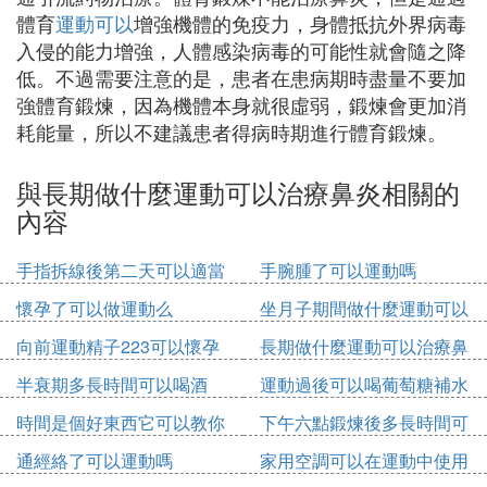
體育
運動可以
增強機體的免疫力，身體抵抗外界病毒
入侵的能力增強，人體感染病毒的可能性就會隨之降
低。不過需要注意的是，患者在患病期時盡量不要加
強體育鍛煉，因為機體本身就很虛弱，鍛煉會更加消
耗能量，所以不建議患者得病時期進行體育鍛煉。
與長期做什麼運動可以治療鼻炎相關的
內容
手指拆線後第二天可以適當
手腕腫了可以運動嗎
運動嗎
懷孕了可以做運動么
坐月子期間做什麼運動可以
增高
向前運動精子223可以懷孕
長期做什麼運動可以治療鼻
嗎
炎
半衰期多長時間可以喝酒
運動過後可以喝葡萄糖補水
液
時間是個好東西它可以教你
下午六點鍛煉後多長時間可
忘記
以吃飯
通經絡了可以運動嗎
家用空調可以在運動中使用