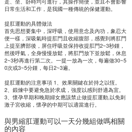
走、坐、卧時均可進行，其操作簡便，並且不會影響
日常生活和工作，是我國一種傳統的保健運動。
提肛運動的具體做法
首先思想要集中，深呼吸，使用意念及內功，象忍大
便一樣，深吸氣時提肛門且收縮腹部，感覺到將肛門
上提至臍部後，屏住呼吸並保持收提肛門2~3秒鍾，
然後呼氣，全身慢慢放鬆，將肛門放下並放鬆，休息
2~3秒再進行第二次。一提一放為一次，每遍做30~5
0次或3~5分鍾，每日2~3遍。
提肛運動的注意事項 1、效果關鍵在於持之以恆。
2、鍛煉中要避免急於求成，強度以感到舒適為宜。
3、懷孕早期和晚期婦女應該禁止做提肛運動,以免刺
激子宮收縮，懷孕的中期可以適當進行。
與男縮肛運動可以一天分幾組做嗎相關
的內容