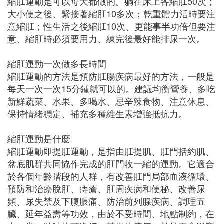
縮肛運動是可以每天都做的。躺在床上各縮肛50次；
大小便之後、緊接著縮肛10多次；乾重體力活時要注
意縮肛；性生活之後縮肛10次、更能事半功倍但要注
意、縮肛時必須要用力、練完後最好能排尿一次。
縮肛運動一次做多長時間
縮肛運動的方法是預防肛腸疾病最好的方法，一般是
每天一次一次15分鍾就可以的。建議均衡營養、多吃
新鮮蔬菜、水果、多喝水、忌辛辣食物、注意休息、
保持情緒穩定、補充多種維生素增強抵抗力。
縮肛運動是什麼
縮肛運動即提肛運動，是指由肛提肌、肛門括約肌、
盆底肌群共同協作完成的肛門收一縮的運動。它適合
於各個年齡階段的人群，有改善肛門局部血液循環、
預防和治療脫肛、痔瘡、肛周疾病和便秘、改善尿
頻、尿失禁及下腹脹痛、防治前列腺疾病、調理五
臟、延年益壽等功效，由於不受時間、地點制約，在