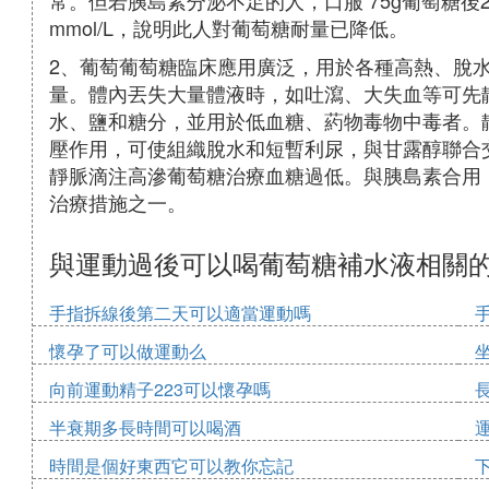
常。但若胰島素分泌不足的人，口服 75g葡萄糖後2小時
mmol/L，說明此人對葡萄糖耐量已降低。
2、葡萄葡萄糖臨床應用廣泛，用於各種高熱、脫
量。體內丟失大量體液時，如吐瀉、大失血等可先靜
水、鹽和糖分，並用於低血糖、葯物毒物中毒者。靜
壓作用，可使組織脫水和短暫利尿，與甘露醇聯合
靜脈滴注高滲葡萄糖治療血糖過低。與胰島素合用
治療措施之一。
與運動過後可以喝葡萄糖補水液相關
手指拆線後第二天可以適當運動嗎
懷孕了可以做運動么
向前運動精子223可以懷孕嗎
半衰期多長時間可以喝酒
時間是個好東西它可以教你忘記