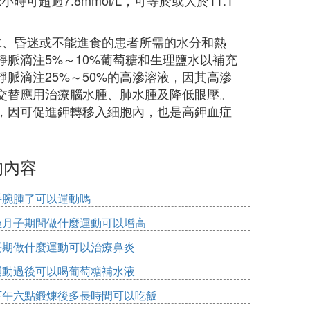
可超過7.8mmol/L，可等於或大於11.1
水、昏迷或不能進食的患者所需的水分和熱
脈滴注5%～10%葡萄糖和生理鹽水以補充
脈滴注25%～50%的高滲溶液，因其高滲
交替應用治療腦水腫、肺水腫及降低眼壓。
，因可促進鉀轉移入細胞內，也是高鉀血症
的內容
手腕腫了可以運動嗎
坐月子期間做什麼運動可以增高
長期做什麼運動可以治療鼻炎
運動過後可以喝葡萄糖補水液
下午六點鍛煉後多長時間可以吃飯