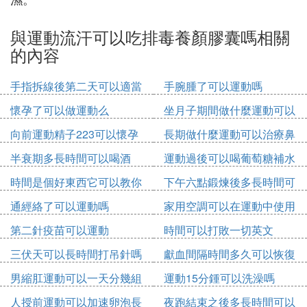
與運動流汗可以吃排毒養顏膠囊嗎相關
的內容
手指拆線後第二天可以適當
手腕腫了可以運動嗎
運動嗎
懷孕了可以做運動么
坐月子期間做什麼運動可以
增高
向前運動精子223可以懷孕
長期做什麼運動可以治療鼻
嗎
炎
半衰期多長時間可以喝酒
運動過後可以喝葡萄糖補水
液
時間是個好東西它可以教你
下午六點鍛煉後多長時間可
忘記
以吃飯
通經絡了可以運動嗎
家用空調可以在運動中使用
嗎
第二針疫苗可以運動
時間可以打敗一切英文
三伏天可以長時間打吊針嗎
獻血間隔時間多久可以恢復
男縮肛運動可以一天分幾組
運動15分鍾可以洗澡嗎
做嗎
人授前運動可以加速卵泡長
夜跑結束之後多長時間可以