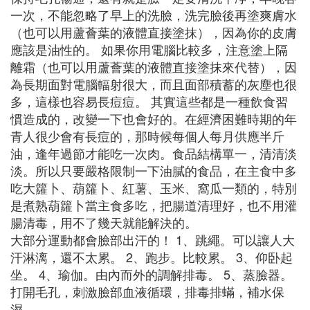
一次，不能忽略了早上的洗臉，洗完臉後再塗爽膚水
（也可以用蘆薈葉的液體直接塗抹），因為你的皮膚
應該是油性的。 如果你用電腦比較多，注意塗上隔
離霜（也可以用蘆薈葉的液體直接塗抹來代替），因
為長期面對電腦輻射很大，而且面部積蓄的灰塵也很
多，這樣也容易長痘痘。 其實這些都是一種飲食習
慣造成的，改變一下也會好的。在經濟困難時期的年
青人很少會有長痘的，那時候每個人每月供應半斤
油，逢年過節才能吃一次肉。食品結構單一，清清淡
淡。所以只要嚴格限制一下油膩的食品，在主食中多
吃大籮卜、葫籮卜、紅薯、玉米、窩瓜一類的，特別
是煮熟葫籮卜當主食多吃，把腸道清理好，也不用灌
腸清毒，用不了幾天就能解決的。
大部分運動都會臉部出汗的！ 1、跳繩。可以讓人大
汗淋漓，還不太累。 2、跑步。比較累。 3、仰卧起
坐。 4、瑜伽。由內而外的調解排毒。 5、蒸臉器。
打開毛孔，刺激臉部血液循環，排毒排蟎，補水保
濕。