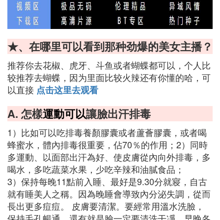
★、在哪里可以看到那种劲爆的美女主播？
推荐你去花椒、虎牙、斗鱼或者蝴蝶都可以，个人比
较推荐去蝴蝶，因为里面比较火辣还有你懂的哈，可
以直接
点击这里去观看
A. 怎樣
運動可以
讓臉出汗排毒
1）比如可以吃排毒養顏膠囊或者蘆薈膠囊，或者喝
蜂蜜水，體內排毒很重要，佔70％的作用；2）同時
多運動、以面部出汗為好、使皮膚從內向外排毒，多
喝水，多吃蔬菜水果，少吃辛辣和油膩食品；
3）保持每晚11點前入睡、最好是9.30分就寢，自古
就有睡美人之稱。因為晚睡會導致內分泌失調，從而
長出更多痘痘。 皮膚要清潔。要經常用溫水洗臉，
保持毛孔暢通，還有就是臉一定要清洗干凈，早晚各