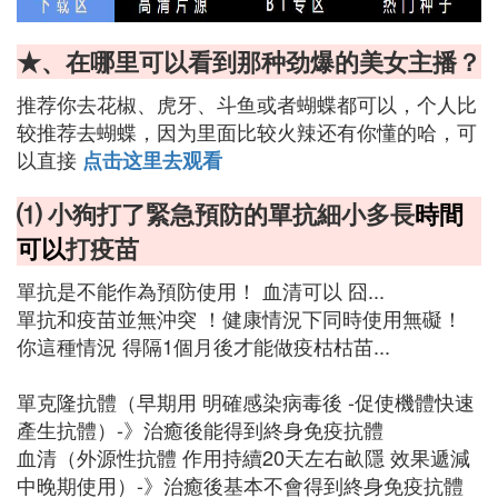
★、在哪里可以看到那种劲爆的美女主播？
推荐你去花椒、虎牙、斗鱼或者蝴蝶都可以，个人比
较推荐去蝴蝶，因为里面比较火辣还有你懂的哈，可
以直接
点击这里去观看
⑴ 小狗打了緊急預防的單抗細小多長
時間
可以
打疫苗
單抗是不能作為預防使用！ 血清可以 囧...
單抗和疫苗並無沖突 ！健康情況下同時使用無礙！
你這種情況 得隔1個月後才能做疫枯枯苗...
單克隆抗體（早期用 明確感染病毒後 -促使機體快速
產生抗體）-》治癒後能得到終身免疫抗體
血清（外源性抗體 作用持續20天左右畝隱 效果遞減
中晚期使用）-》治癒後基本不會得到終身免疫抗體