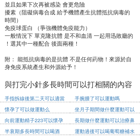
並且如果下次再被感染 會更危險
擾素（阻礙病毒合成 給予機體產生抗體抵抗病毒的
時間）
免疫球蛋白 （爭強機體免疫能力）
一般情況下 單克隆抗體 是不和血清 一起用迅敗廳的
！選其中一種配合 後面兩種！
附： 能抵抗病毒的是抗體 不是任何葯物！來源於自
身免疫系統產生和外源給予！
與打完小針多長時間可以打相關的內容
手指拆線後第二天可以適當
手腕腫了可以運動嗎
運動嗎
懷孕了可以做運動么
坐月子期間做什麼運動可以
增高
向前運動精子223可以懷孕
長期做什麼運動可以治療鼻
嗎
炎
半衰期多長時間可以喝酒
運動過後可以喝葡萄糖補水
液