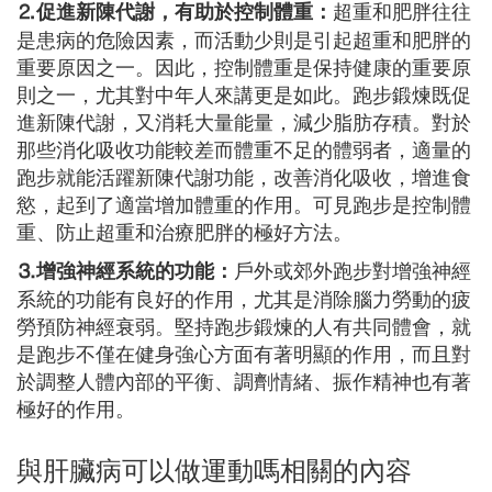
超重和肥胖往往
⒉促進新陳代謝，有助於控制體重：
是患病的危險因素，而活動少則是引起超重和肥胖的
重要原因之一。因此，控制體重是保持健康的重要原
則之一，尤其對中年人來講更是如此。跑步鍛煉既促
進新陳代謝，又消耗大量能量，減少脂肪存積。對於
那些消化吸收功能較差而體重不足的體弱者，適量的
跑步就能活躍新陳代謝功能，改善消化吸收，增進食
慾，起到了適當增加體重的作用。可見跑步是控制體
重、防止超重和治療肥胖的極好方法。
戶外或郊外跑步對增強神經
⒊增強神經系統的功能：
系統的功能有良好的作用，尤其是消除腦力勞動的疲
勞預防神經衰弱。堅持跑步鍛煉的人有共同體會，就
是跑步不僅在健身強心方面有著明顯的作用，而且對
於調整人體內部的平衡、調劑情緒、振作精神也有著
極好的作用。
與肝臟病可以做運動嗎相關的內容