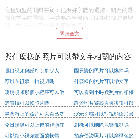
這種類型的關鍵在於：把握好字體的選擇，間距的選
擇和文字的選擇。字體要融合畫面，間距根據需要增
減，文字一定不能與畫面格格不入。
閱讀全文
二、底紋型
與什麼樣的照片可以帶文字相關的內容
底紋型就是在文字區域製造一個底紋，將文字與畫面
分離開來。能夠最大限度的降低畫面對文字的影響，
矚目視頻會議可以多少人
團員證的照片可以換掉嗎
讓你擁有更大的空間選擇文字與排版，並且能更加有
效的凸出文字。
可以在祖墳上拍視頻嗎
什麼樣的照片可以帶文字
暖場視頻那個小程序可以做
可以看到小時候照片的相機
當我們在畫面輸入文字的時候，因為顏色差異不大的
關系，文字經常被畫面掩蓋掉的情況也可以通過添加
老電腦可以修照片嗎
教資照片審核通過後還可以
底紋來解決。
修改嗎
畢業證上的照片可以自己洗
演示文稿可以對視頻添加書
嗎
簽嗎
今日頭條可以上傳的視頻在
刷機可以刪除芭樂視頻嗎
我們還可以通過讓底紋本身具有設計感、調整不透明
哪裡
度等方法讓底紋更好的融合進畫面而不顯突兀
可以縮小視頻畫面的軟體
拍身份證照片可以穿橘色的