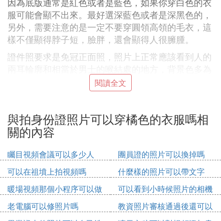
因為底版通常是紅色或者是藍色，如果你穿白色的衣
服可能會顯不出來。最好選深藍色或者是深黑色的，
另外，需要注意的是一定不要穿圓領高領的毛衣，這
樣不僅顯得脖子短，臉胖，還會顯得人很臃腫。
證件照要求是免冠正面照，照片上正常應該看到人的
兩耳輪廓和相當於男士的喉結處的地方，背景色多為
紅，藍，白三種，尺寸大小多為一寸或二寸。
閱讀全文
(1)拍身份證照片可以穿橘色的衣服嗎擴展閱讀：
與拍身份證照片可以穿橘色的衣服嗎相
拍證件照的注意事項：
關的內容
1、最佳拍攝時間，充足睡眠之後的上午，或者午休
之後的下午，精神飽滿，表現力強。
矚目視頻會議可以多少人
團員證的照片可以換掉嗎
2、戴眼鏡的人士，請將鏡片擦凈，矯正鏡架水平，
可以在祖墳上拍視頻嗎
什麼樣的照片可以帶文字
條件允許的可自備一副無鏡片的鏡框。拍攝時將鏡架
暖場視頻那個小程序可以做
可以看到小時候照片的相機
推高推緊，以防鏡架遮住眼睛。度數較深的最好還是
用鏡架，以免鏡片反光。
老電腦可以修照片嗎
教資照片審核通過後還可以
修改嗎