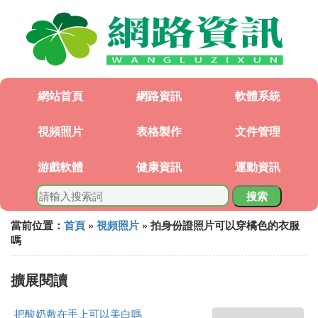
網站首頁
網路資訊
軟體系統
視頻照片
表格製作
文件管理
游戲軟體
健康資訊
運動資訊
搜索
當前位置：
首頁
»
視頻照片
» 拍身份證照片可以穿橘色的衣服
嗎
擴展閱讀
把酸奶敷在手上可以美白嗎