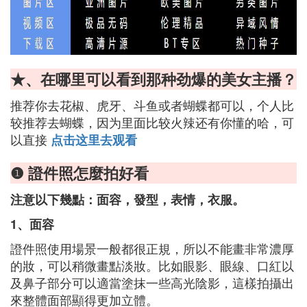
★、在哪里可以看到那种劲爆的美女主播？
推荐你去花椒、虎牙、斗鱼或者蝴蝶都可以，个人比
较推荐去蝴蝶，因为里面比较火辣还有你懂的哈，可
以直接
点击这里去观看
❶ 證件照怎麼拍好看
注意以下幾點：面容，發型，表情，衣服。
1、面容
證件照使用場景一般都很正規，所以不能畫非常濃厚
的妝，可以稍微畫點淡妝。比如眼影、眼線、口紅以
及鼻子部分可以適當塗抹一些高光陰影，這樣拍攝出
來整體面部顯得更加立體。