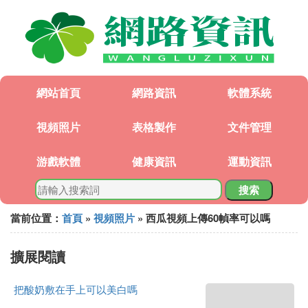
網站首頁
網路資訊
軟體系統
視頻照片
表格製作
文件管理
游戲軟體
健康資訊
運動資訊
搜索
當前位置：
首頁
»
視頻照片
» 西瓜視頻上傳60幀率可以嗎
擴展閱讀
把酸奶敷在手上可以美白嗎