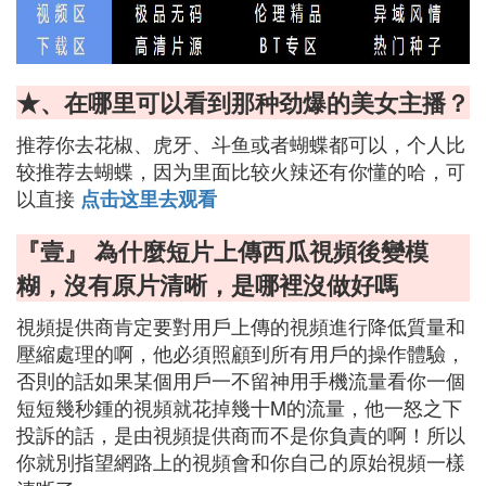
★、在哪里可以看到那种劲爆的美女主播？
推荐你去花椒、虎牙、斗鱼或者蝴蝶都可以，个人比
较推荐去蝴蝶，因为里面比较火辣还有你懂的哈，可
以直接
点击这里去观看
『壹』 為什麼短片上傳西瓜視頻後變模
糊，沒有原片清晰，是哪裡沒做好嗎
視頻提供商肯定要對用戶上傳的視頻進行降低質量和
壓縮處理的啊，他必須照顧到所有用戶的操作體驗，
否則的話如果某個用戶一不留神用手機流量看你一個
短短幾秒鍾的視頻就花掉幾十M的流量，他一怒之下
投訴的話，是由視頻提供商而不是你負責的啊！所以
你就別指望網路上的視頻會和你自己的原始視頻一樣