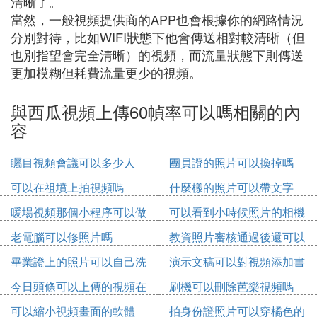
清晰了。
當然，一般視頻提供商的APP也會根據你的網路情況
分別對待，比如WIFI狀態下他會傳送相對較清晰（但
也別指望會完全清晰）的視頻，而流量狀態下則傳送
更加模糊但耗費流量更少的視頻。
與西瓜視頻上傳60幀率可以嗎相關的內
容
矚目視頻會議可以多少人
團員證的照片可以換掉嗎
可以在祖墳上拍視頻嗎
什麼樣的照片可以帶文字
暖場視頻那個小程序可以做
可以看到小時候照片的相機
老電腦可以修照片嗎
教資照片審核通過後還可以
修改嗎
畢業證上的照片可以自己洗
演示文稿可以對視頻添加書
嗎
簽嗎
今日頭條可以上傳的視頻在
刷機可以刪除芭樂視頻嗎
哪裡
可以縮小視頻畫面的軟體
拍身份證照片可以穿橘色的