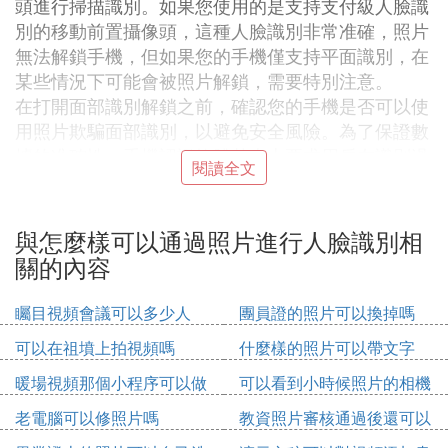
頭進行掃描識別。如果您使用的是支持支付級人臉識
別的移動前置攝像頭，這種人臉識別非常准確，照片
無法解鎖手機，但如果您的手機僅支持平面識別，在
某些情況下可能會被照片解鎖，需要特別注意。
在打開面部識別解鎖之前，確認您的手機是否可以使
用照片欺騙面部識別，以避免安全風險。為了保證數
據的准確性，手機認證軟體基本上要求用戶在識別過
閱讀全文
程中執行的動作操作，比如眨眼，搖頭，點頭等動
作，光是照片不能通過這些動作來驗證。
人臉識別的優點和缺點：
與怎麼樣可以通過照片進行人臉識別相
優點：1、非強制性和謹防刻意，用戶不需要配合人
關的內容
臉圖像的採集，圖像採集在無意識狀態下，一方面不
是強制性的，另一方面避免了有意識的；2、非接觸
矚目視頻會議可以多少人
團員證的照片可以換掉嗎
式，用戶獲得的圖像與設備無直接接觸，清潔衛生，
可以在祖墳上拍視頻嗎
什麼樣的照片可以帶文字
避免可能的接觸感染疾病；3、多重性可以由多個人
同時識別。
暖場視頻那個小程序可以做
可以看到小時候照片的相機
缺點：1、人臉可能被化妝、化妝等，可能認不出
老電腦可以修照片嗎
教資照片審核通過後還可以
來，降低准確度；2、它可以通過像照片這樣的圖
修改嗎