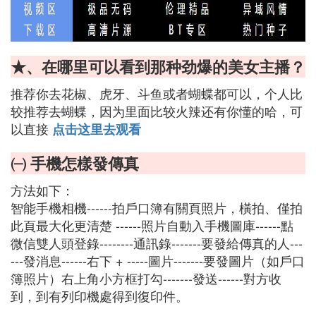
★、在哪里可以看到那种劲爆的美女主播？
推荐你去花椒、虎牙、斗鱼或者蝴蝶都可以，个人比
较推荐去蝴蝶，因为里面比较火辣还有你懂的哈，可
以直接
点击这里去观看
㈠ 手機怎樣發傳真
方法如下：
智能手機相機------拍戶口簿有關頁照片，橫拍、僅拍
此頁最大化更清楚 ------照片自動入手機圖庫------點
微信雙人頭登錄--------通訊錄-------要發給傳真的人---
---發消息------右下 + -----圖片-------要發圖片（如戶口
簿照片）右上角小方框打勾-------發送------對方收
到，到有列印機處得到復印件。