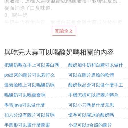
的液體，這樣大蒜味氣體就能跟液體中並發生反應，
從而消除了口臭味道。
3、喝牛奶
牛奶中含有蛋白質，而蛋白質是會與大蒜成分發生反
應的，因此就能有效去除大蒜味。但是，提醒大家一
閱讀全文
句，此時喝牛奶，一定要一小口一小口地慢慢喝，慢
慢咽，並且盡量讓牛奶在口腔中多呆一會兒，就能去
除蒜味了。另外，加溫過的牛奶去蒜味最理想。
與吃完大蒜可以喝酸奶嗎相關的內容
⑶ 大蒜和酸奶同吃可以嗎 大蒜和酸奶能否
把酸奶敷在手上可以美白嗎
酸奶加牛奶和白糖可以做什
同食
麼
ps出來的圖片可以彩打么
可以在圖片遮臉的軟體
1、大蒜和酸奶可以一起吃。
激素臉晚上可以喝酸奶嗎
酸奶飲品盒可以做什麼手工
2、大蒜和酸奶同時吃，大蒜不會殺死酸奶里的益生
喝酸奶可以喝蘆薈嗎
手機怎樣可以把圖片轉為
菌。大蒜不論生吃或熟食，每天吃2～3顆大蒜，或半
pdf
顆洋蔥、幾截蔥段，都能達到殺菌、預防感染的效
學習java可以做什麼
可以小刀嗎是什麼意思
果。 吃點大蒜大蒜能刺激T淋巴細胞和巨噬細胞活
扣六分沒有圖片可以算嗎
懷孕可以喝冰的酸奶嗎
性，能提升免疫力；喝點酸奶最新研究發現，酸奶能
半圓形可以畫什麼圖案
小鬼可以p合照的圖片
刺激機體產生γ-干擾素，提高自然殺傷細胞活性，促