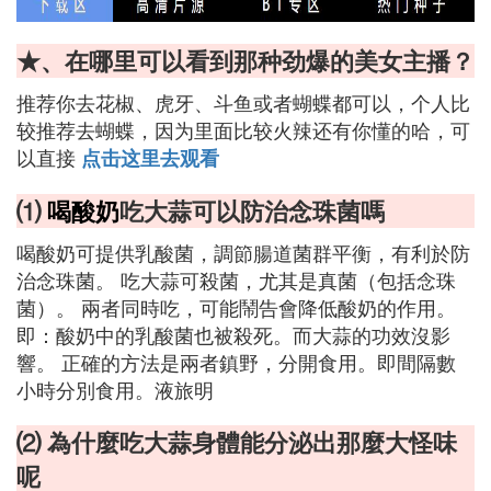
★、在哪里可以看到那种劲爆的美女主播？
推荐你去花椒、虎牙、斗鱼或者蝴蝶都可以，个人比
较推荐去蝴蝶，因为里面比较火辣还有你懂的哈，可
以直接
点击这里去观看
⑴
喝酸奶
吃大蒜可以防治念珠菌嗎
喝酸奶可提供乳酸菌，調節腸道菌群平衡，有利於防
治念珠菌。 吃大蒜可殺菌，尤其是真菌（包括念珠
菌）。 兩者同時吃，可能鬧告會降低酸奶的作用。
即：酸奶中的乳酸菌也被殺死。而大蒜的功效沒影
響。 正確的方法是兩者鎮野，分開食用。即間隔數
小時分別食用。液旅明
⑵ 為什麼吃大蒜身體能分泌出那麼大怪味
呢