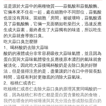
這是源於大蒜中的兩種物質——蒜氨酸和蒜氨酸酶。
它倆本來不住在一起，處在細胞中不同部位，蒜氨酸
也並沒有異味。當細胞「房間」被破壞時，蒜氨酸遇
見了蒜氨酸酶，它倆一見面猶如乾柴烈火，迅速反應
生成大蒜素，最終產生了大蒜獨有的味道，所以吃生
的大蒜就會導致口臭。
吃大蒜口臭怎麼辦
1、喝杯酸奶去除大蒜味
酸奶的液體成分非常容易吸收大蒜味氣體，並且因為
蛋白質與大蒜味氣體發生反應後原本濃烈的氣味就會
被淡化，因此吃大蒜後喝杯酸奶是去除口臭的好辦
法，但是值得注意的是，盡量讓奶汁在口中停留長點
時間，這樣有利於更徹底的消除大蒜氣味。
2、核桃仁或杏仁
吃核桃仁或杏仁去除大蒜口臭的原理其實同喝酸奶一
樣，因為核桃仁和杏仁都是蛋白質含量較高的食物，
我們在嚼食的時候唾液與其充分混合形成類似蛋白奶