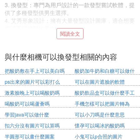
3. 換發型：專門為用戶設計的一款發型嘗試軟體，提
供了多種發型供男生選擇。
4. 艾秀形象設計：擁有大量發型設計圖庫，適合想要
嘗試不同發型的男生。
閱讀全文
總結來說，以上應用程序都能讓用戶在改變發型前預
覽效果，幫助用戶做出更好的發型選擇。
與什麼相機可以換發型相關的內容
B. 鎹㈠彂鍨嬬殑app鍝涓濂界敤鍏嶈垂
把酸奶敷在手上可以美白嗎
酸奶加牛奶和白糖可以做什
鎹鎴戜簡瑙ｆ崲鍙戝瀷鐨勫厤璐硅蔣浠跺備笅錛
麼
ps出來的圖片可以彩打么
可以在圖片遮臉的軟體
1銆丗aceu鍙戝瀷鐩告満錛氬埄鐢ㄤ漢鑴歌瘑鍒鎶鏈
激素臉晚上可以喝酸奶嗎
酸奶飲品盒可以做什麼手工
錛屾彁渚涘氭懼彂鍨嬮庢牸鐨勫揩閫熷尮閰嶃
2銆佸彂鍨嬪眿錛氶泦鎴愪簡浜鴻劯璇嗗埆鍜屽氱嶅
喝酸奶可以喝蘆薈嗎
手機怎樣可以把圖片轉為
彂鍨嬮夋嫨錛屾柟渚挎垜浠鎵懼埌瀹岀編鍙戝瀷銆
pdf
學習java可以做什麼
可以小刀嗎是什麼意思
3銆佸彂鍨嬬浉鏈猴細涓撲負鐖辯編浜哄＋璁捐★紝
鎻愪緵鑴稿瀷鍒嗘瀽銆佽瘯鍙戝瀷銆佽捐″彂鍨嬬瓑
扣六分沒有圖片可以算嗎
懷孕可以喝冰的酸奶嗎
鍔熻兘銆
半圓形可以畫什麼圖案
小鬼可以p合照的圖片