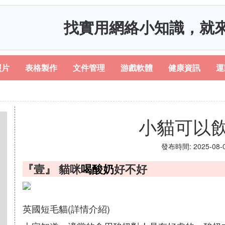
找實用網絡小知識，就
照片
表格製作
文件管理
游戲軟體
健康資訊
運
小貓可以
發布時間: 2025-08-09
『壹』 貓咪
喝酸奶
好不好
英國短毛貓(詳情介紹)