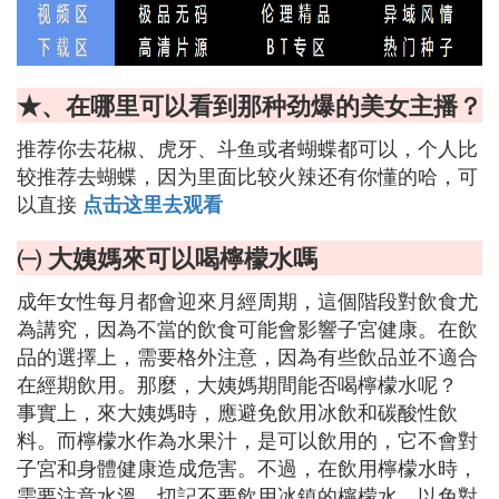
★、在哪里可以看到那种劲爆的美女主播？
推荐你去花椒、虎牙、斗鱼或者蝴蝶都可以，个人比
较推荐去蝴蝶，因为里面比较火辣还有你懂的哈，可
以直接
点击这里去观看
㈠ 大姨媽來可以喝檸檬水嗎
成年女性每月都會迎來月經周期，這個階段對飲食尤
為講究，因為不當的飲食可能會影響子宮健康。在飲
品的選擇上，需要格外注意，因為有些飲品並不適合
在經期飲用。那麼，大姨媽期間能否喝檸檬水呢？
事實上，來大姨媽時，應避免飲用冰飲和碳酸性飲
料。而檸檬水作為水果汁，是可以飲用的，它不會對
子宮和身體健康造成危害。不過，在飲用檸檬水時，
需要注意水溫。切記不要飲用冰鎮的檸檬水，以免對