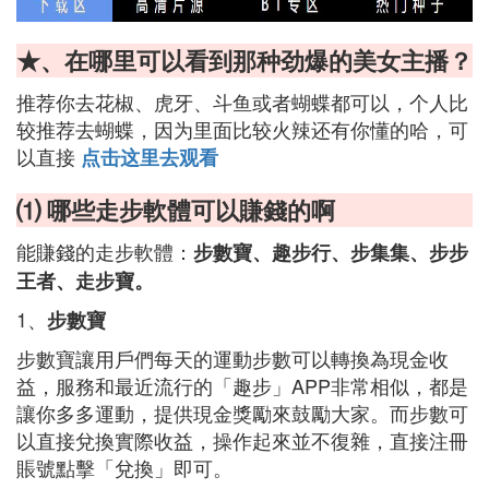
★、在哪里可以看到那种劲爆的美女主播？
推荐你去花椒、虎牙、斗鱼或者蝴蝶都可以，个人比
较推荐去蝴蝶，因为里面比较火辣还有你懂的哈，可
以直接
点击这里去观看
⑴ 哪些走步軟體可以賺錢的啊
能賺錢的走步軟體：
步數寶、趣步行、步集集、步步
王者、走步寶。
1、
步數寶
步數寶讓用戶們每天的運動步數可以轉換為現金收
益，服務和最近流行的「趣步」APP非常相似，都是
讓你多多運動，提供現金獎勵來鼓勵大家。而步數可
以直接兌換實際收益，操作起來並不復雜，直接注冊
賬號點擊「兌換」即可。