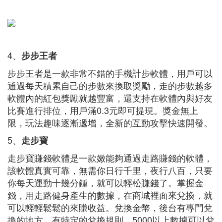
4、
步步王者
步步王者是一款非常不錯的手機計步軟體，用戶可以
通過每天積累自己的步數來換取獎勵，走的步數越多
軟體內的紅包獎勵就越豐富，還支持在軟體內與好友
比賽進行排位，用戶滿0.3元即可提現。獎金無上
限，玩法趣味逐漸遞增，全新的互動攻擊快速開發。
5、
走步寶
走步寶賺錢軟體是一款嫩能夠通過走路賺錢的軟體，
該軟體真實可靠，無需你日行千里，夜行八百，只要
你每天運動十幾分鍾，就可以輕松賺錢了。掌握金
錢，用走路健身產生的數據，在商城裡面來兌換，就
可以輕輕鬆鬆的來賺收益。兌換金幣，後台有專門兌
換的地方，有特定的兌換規則，5000以上數據可以兌