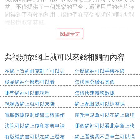
益。不僅提供了一個娛樂的平台，還讓用戶的碎片時
間得到了有效的利用，讓他們在享受視頻的同時也能
輕松賺取零花錢。
2. 火速視頻極速版領紅包：這是一款短視頻賺錢平
閱讀全文
台，用戶可以在這里找到眾多有趣的短視頻，並通過
觀看這些視頻來賺取收益。軟體界面友好，操作簡
便，適合各種用戶使用。
與視頻放網上就可以來錢相關的內容
3. 火速視頻極速版：這款軟體包含了大量免費的短視
頻內容，用戶可以根據個人興趣進行選擇觀看。它是
在網上買的耐克鞋子可以去
什麼網站可以手機在線
一個輕松賺錢的平台，特別適合在空閑時間使用。
實體店維修嗎
極品網站什麼都可以看
怎樣區分鑽石真假
4. 趣刷短視頻極速版：這款應用允許用戶在線觀看視
頻並賺取零花錢。它提供了豐富的視頻資源和多種賺
哪些網站可以聽課程
怎樣快速轉移數據
錢任務，用戶只需花費少許時間就能完成任務並獲得
視頻放網上就可以來錢
網上配眼鏡可以調整嗎
獎勵。
電腦數據復制優盤怎樣操作
摩托車違章可以在網上處理
5. 趣看短視頻極速版：用戶可以通過觀看短視頻來賺
錢，軟體中的內容以搞笑段子為主，同時也提供了許
法院可以網上復印案卷申請
哪個網站可以看北美新上映
多賺錢任務，讓用戶在娛樂的同時也能賺取收益。
書
電影
有版權的書可以在網上發布
網上選號我不是車主可以嗎
6. 抖哇短視頻極速版：這款軟體不僅可以用於記錄和