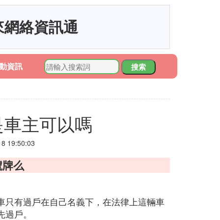
來網絡資訊通
動資訊
搜索
是車主可以嗎
 19:50:03
號牌么
車只有過戶在自己名義下，在法律上這輛車
先過戶。