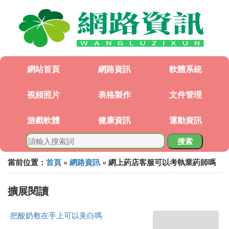
網站首頁
網路資訊
軟體系統
視頻照片
表格製作
文件管理
游戲軟體
健康資訊
運動資訊
搜索
當前位置：
首頁
»
網路資訊
» 網上葯店客服可以考執業葯師嗎
擴展閱讀
把酸奶敷在手上可以美白嗎