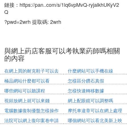
鏈接：https://pan..com/s/1lq6vpMvQ-ryjalkhUKyV2
Q
?pwd=2wrh 提取碼: 2wrh
與網上葯店客服可以考執業葯師嗎相關
的內容
在網上買的耐克鞋子可以去
什麼網站可以手機在線
實體店維修嗎
極品網站什麼都可以看
怎樣區分鑽石真假
哪些網站可以聽課程
怎樣快速轉移數據
視頻放網上就可以來錢
網上配眼鏡可以調整嗎
電腦數據復制優盤怎樣操作
摩托車違章可以在網上處理
法院可以網上復印案卷申請
哪個網站可以看北美新上映