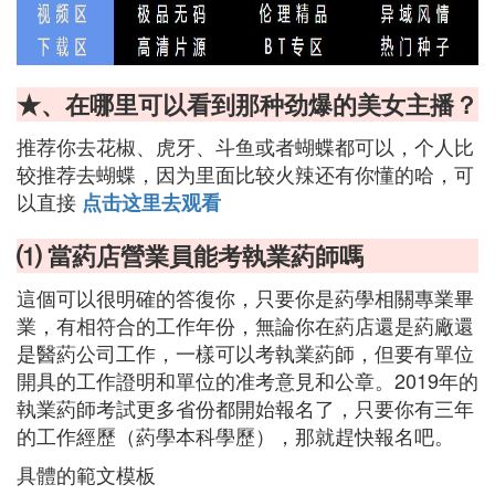
★、在哪里可以看到那种劲爆的美女主播？
推荐你去花椒、虎牙、斗鱼或者蝴蝶都可以，个人比
较推荐去蝴蝶，因为里面比较火辣还有你懂的哈，可
以直接
点击这里去观看
⑴ 當葯店營業員能考執業葯師嗎
這個可以很明確的答復你，只要你是葯學相關專業畢
業，有相符合的工作年份，無論你在葯店還是葯廠還
是醫葯公司工作，一樣可以考執業葯師，但要有單位
開具的工作證明和單位的准考意見和公章。2019年的
執業葯師考試更多省份都開始報名了，只要你有三年
的工作經歷（葯學本科學歷），那就趕快報名吧。
具體的範文模板