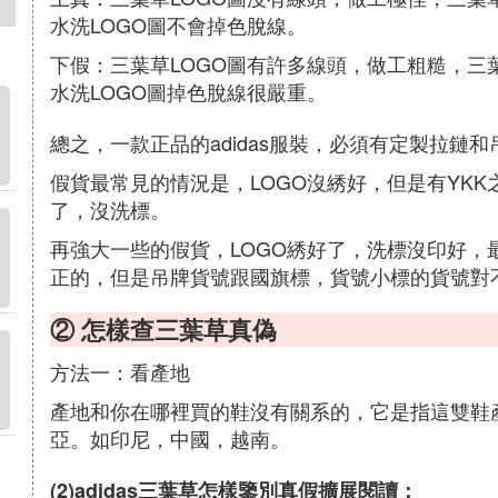
水洗LOGO圖不會掉色脫線。
下假：三葉草LOGO圖有許多線頭，做工粗糙，三
水洗LOGO圖掉色脫線很嚴重。
總之，一款正品的adidas服裝，必須有定製拉鏈和
假貨最常見的情況是，LOGO沒綉好，但是有YKK
了，沒洗標。
再強大一些的假貨，LOGO綉好了，洗標沒印好，
正的，但是吊牌貨號跟國旗標，貨號小標的貨號對
② 怎樣查三葉草真偽
方法一：看產地
產地和你在哪裡買的鞋沒有關系的，它是指這雙鞋產
亞。如印尼，中國，越南。
(2)adidas三葉草怎樣鑒別真假擴展閱讀：