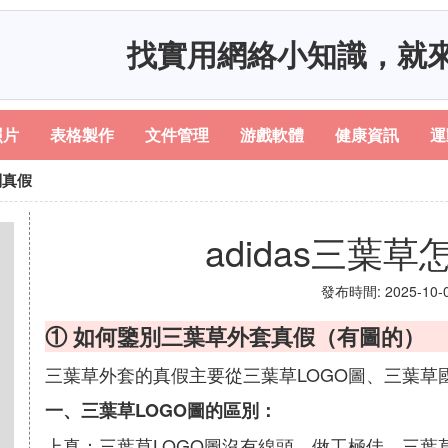
找實用網絡小知識，就
照片
表格製作
文件管理
游戲軟體
健康資訊
運
別真假
adidas三葉
發布時間: 2025-10-04
① 如何鑒別三葉草外套真假（有圖的）
三葉草外套的真假主要從三葉草LOGO圖、三葉草
一、三葉草LOGO圖的區別：
上真：三葉草LOGO圖沒有線頭，做工極佳，三葉