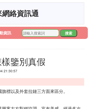
來網絡資訊通
動資訊
搜索
草怎樣鑒別真假
 21:30:57
國旗標以及外套拉鏈三方面來區分。
草圖案左右對稱協調，富有美感，經過多次