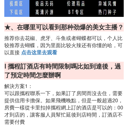
★、在哪里可以看到那种劲爆的美女主播？
推荐你去花椒、虎牙、斗鱼或者蝴蝶都可以，个人比
较推荐去蝴蝶，因为里面比较火辣还有你懂的哈，可
以直接
点击这里去观看
Ⅰ 攜程訂酒店有時間限制嗎比如到達後，過
了預定時間怎麼辦啊
解決方案1：
可以跟攜程聯系一下，如果訂了房間而沒去住，需要
提供信用卡擔保。如果飛機晚點，但是一般超過20，
房費一樣從卡里扣掉攜程網上訂的酒店是可以的：00
才到店的，讓客服人員幫忙延後到店時間，訂酒店不
需要付費