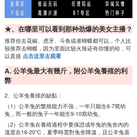
★、在哪里可以看到那种劲爆的美女主播？
推荐你去花椒、虎牙、斗鱼或者蝴蝶都可以，个人比
较推荐去蝴蝶，因为里面比较火辣还有你懂的哈，可
以直接
点击这里去观看
A. 公羊兔最大有幾斤，附公羊兔養殖的利
弊
2、公羊兔養殖的缺點：
（1）公羊兔的繁殖能力不強，一年只能生6-7窩幼
兔，而一般的兔子一年能生9-10窩幼兔。
（2）公羊兔在養殖過程中要保證成年兔的兔舍內的
溫度在18-20℃，夏季時需對兔舍降溫，且公羊兔喜