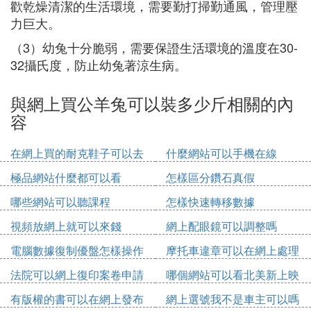
歡乾燥清潔的生活環境，需要勤打掃勤通風，管理壓
力巨大。
（3）幼兔十分脆弱，需要保證生活環境的溫度在30-
32攝氏度，防止幼兔著涼生病。
與網上買公羊兔可以裝多少斤相關的內
容
在網上買的耐克鞋子可以去
什麼網站可以手機在線
實體店維修嗎
極品網站什麼都可以看
怎樣區分鑽石真假
哪些網站可以聽課程
怎樣快速轉移數據
視頻放網上就可以來錢
網上配眼鏡可以調整嗎
電腦數據復制優盤怎樣操作
摩托車違章可以在網上處理
法院可以網上復印案卷申請
哪個網站可以看北美新上映
書
電影
有版權的書可以在網上發布
網上選號我不是車主可以嗎