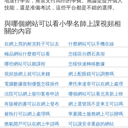
地進行學習，無需支付高昂的學費。無論是提升個人
技能，還是准備考試，這些平台都是不錯的選擇。
與哪個網站可以看小學名師上課視頻相
關的內容
在網上買的耐克鞋子可以去
什麼網站可以手機在線
實體店維修嗎
極品網站什麼都可以看
怎樣區分鑽石真假
哪些網站可以聽課程
怎樣快速轉移數據
視頻放網上就可以來錢
網上配眼鏡可以調整嗎
電腦數據復制優盤怎樣操作
摩托車違章可以在網上處理
法院可以網上復印案卷申請
哪個網站可以看北美新上映
書
電影
有版權的書可以在網上發布
網上選號我不是車主可以嗎
嗎
被執行可以網上處理嗎
寧夏國土服務網上可以辦嗎
燃氣開戶可以在網上申請嗎
可以讓安卓重啟的網站