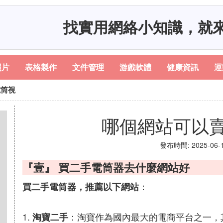
找實用網絡小知識，就
照片
表格製作
文件管理
游戲軟體
健康資訊
運
電筒視
哪個網站可以
發布時間: 2025-06-18
『壹』 買二手電筒器去什麼網站好
：
買二手電筒器，推薦以下網站
1.
：淘寶作為國內最大的電商平台之一，
淘寶二手