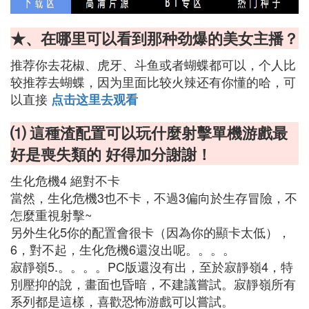
★、在哪里可以看到那种劲爆的美女主播？
推荐你去花椒、虎牙、斗鱼或者蝴蝶都可以，个人比
较推荐去蝴蝶，因为里面比较火辣还有你懂的哈，可
以直接
点击这里去观看
⑴ 這種渣配置可以玩什麼射擊單機游戲最
好是喪失類的 好得加分謝謝！
生化危機4 絕對不卡
當然，生化危機3也不卡，不過3偏向於生存冒險，不
怎麼重視射擊~
另外生化5你的配置會很卡（因為你的顯卡太低），
6，對不起，生化危機6還沒出呢。。。。
寂靜嶺5.。。。。PC版還沒有出，至於寂靜嶺4，特
別壓抑的說，畫面也昏暗，不建議嘗試。寂靜嶺所有
系列都是這樣，喜歡恐怖游戲可以嘗試。