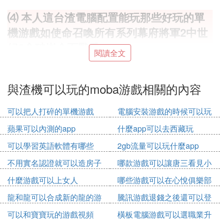
⑷ 本人這台渣電腦配置能玩那些好玩的單
機游戲如使命召喚所有系列幕府將軍2中世
紀2拿破崙全面戰爭
閱讀全文
是彩虹六號,你榮譽勛章2010都可以玩,榮譽勛章之空
降神兵綽綽有餘
與渣機可以玩的moba游戲相關的內容
使命召喚4現代戰爭
可以把人打碎的單機游戲
電腦安裝游戲的時候可以玩
使命召喚6現代戰爭2 Infinity Ward招牌作品,劇情連接
其他游戲嗎
的,FPS之王!!!
蘋果可以內測的app
什麼app可以去西藏玩
使命召喚7 (二戰題材)
可以學習英語軟體有哪些
2gb流量可以玩什麼app
求生之路2 ,Valve的作品,Source引擎
app
不用實名認證就可以造房子
哪款游戲可以讓唐三看見小
半條命1,2 ,也是Valve的作品,Source引擎,比較科幻
的游戲
舞身材
地鐵2033 ,氣氛令人難忘,只要不開DX11配置不太高
什麼游戲可以上女人
哪些游戲可以在心悅俱樂部
孤島危機1及資料片 ,顯卡殺手,科幻,只要不開DX10配
出售
龍和龍可以合成新的龍的游
騰訊游戲退錢之後還可以登
置不太高
戲
錄游戲嗎
孤島危機2 ,和1差不多隻要不開太高特效配置不太高
可以和寶寶玩的游戲視頻
橫板電腦游戲可以選職業升