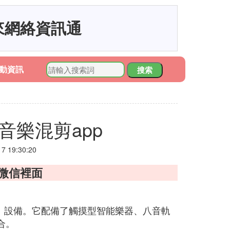
來網絡資訊通
動資訊
搜索
音樂混剪app
 19:30:20
到微信裡面
S4.3以上）設備。它配備了觸摸型智能樂器、八音軌
合。