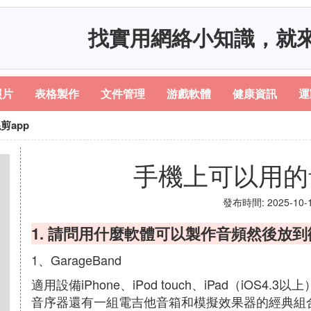
找實用網絡小知識，就
照片
表格製作
文件管理
游戲軟體
健康資訊
運
剪app
手機上可以用的
發布時間: 2025-10-17
1. 請問用什麼軟體可以製作音頻然後放
1、GarageBand
適用設備iPhone、iPod touch、iPad（iO
音序器還有一組電吉他音箱和模擬效果器的經典組