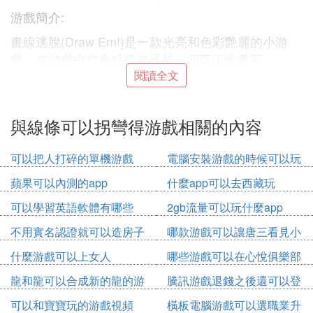
游戲簡介:
畫線逃脫(Draw Em!)是一款光亮和色彩艷麗的小游
戲。在游戲中您會感覺自己是一個真正的畫家。
閱讀全文
在屏幕上用手指或陀螺儀控制圓圈，以避免與其他的
圓圈碰撞。當對手碰撞，它們就會引起爆炸，變成手
機屏幕上漂亮的色彩。
與線條可以拐彎得游戲相關的內容
『伍』 用手點擊一下就會拐彎的游戲
可以把人打碎的單機游戲
電腦安裝游戲的時候可以玩
其他游戲嗎
會跳舞的線。
蘋果可以內測的app
什麼app可以去西藏玩
如果找不到，可以先下載tap tap，再下載這個游戲。
可以學習英語軟體有哪些
2gb流量可以玩什麼app
請採納。
app
不用實名認證就可以造房子
哪款游戲可以讓唐三看見小
『陸』 一個游戲能換皮膚點一下還可以拐
的游戲
舞身材
什麼游戲可以上女人
哪些游戲可以在心悅俱樂部
彎那是什麼游戲￼
出售
龍和龍可以合成新的龍的游
騰訊游戲退錢之後還可以登
游戲換皮膚是需要一定的拐彎程度，而且還有就是金
戲
錄游戲嗎
可以和寶寶玩的游戲視頻
橫板電腦游戲可以選職業升
錢和游戲幣的。