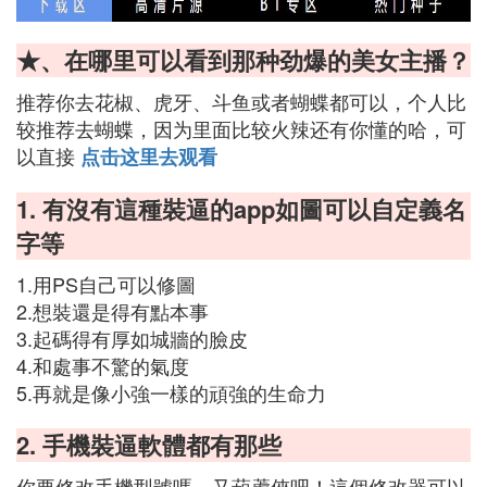
★、在哪里可以看到那种劲爆的美女主播？
推荐你去花椒、虎牙、斗鱼或者蝴蝶都可以，个人比
较推荐去蝴蝶，因为里面比较火辣还有你懂的哈，可
以直接
点击这里去观看
1. 有沒有這種裝逼的app如圖可以自定義名
字等
1.用PS自己可以修圖
2.想裝還是得有點本事
3.起碼得有厚如城牆的臉皮
4.和處事不驚的氣度
5.再就是像小強一樣的頑強的生命力
2. 手機裝逼軟體都有那些
你要修改手機型號嗎。又葫蘆俠吧！這個修改器可以