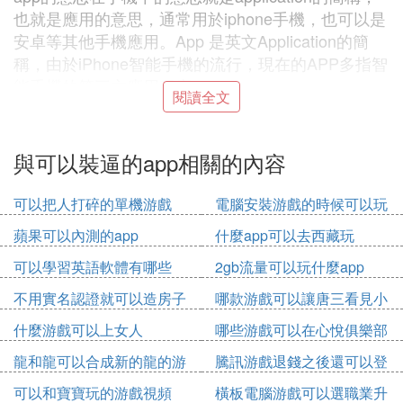
也就是應用的意思，通常用於iphone手機，也可以是
安卓等其他手機應用。App 是英文Application的簡
稱，由於iPhone智能手機的流行，現在的APP多指智
能手機的第三方應用程序。
閱讀全文
蘋果的iOS系統，app格式有ipa，pxl，deb，
Android格式有：apk，
與可以裝逼的app相關的內容
諾基亞的S60系統格式有sis，sisx，
微軟的WindowsPhone7、WindowsPhone8系統，ap
可以把人打碎的單機游戲
電腦安裝游戲的時候可以玩
p格式為xap。
其他游戲嗎
蘋果可以內測的app
什麼app可以去西藏玩
目前比較著名的App商店有Apple的iTunes商店裡面的
App Store，android的Google Play Store，諾基亞的
可以學習英語軟體有哪些
2gb流量可以玩什麼app
ovi store，還有Blackberry用戶的，BlackBerry App
app
不用實名認證就可以造房子
哪款游戲可以讓唐三看見小
World.
的游戲
舞身材
什麼游戲可以上女人
哪些游戲可以在心悅俱樂部
6. 有什麼裝逼神器的軟體
出售
龍和龍可以合成新的龍的游
騰訊游戲退錢之後還可以登
戲
錄游戲嗎
agomao點com
可以和寶寶玩的游戲視頻
橫板電腦游戲可以選職業升