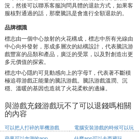
況，然後可以聯系客服詢問具體的退款方式，如果客
服核對通過的話，那麼騰訊是會進行全額退款的。
品牌標識
標志由一個中心放射的火花構成，標志中所有光線由
中心向外發射，形成多層次的結構設計，代表騰訊游
戲豐富的品類和產品，廣泛的受眾，以及對創造出更
多元價值的探索。
標志中心隱約可見動感向上的字母T，代表著不斷積
極追尋游戲正能量的騰訊游戲。騰訊游戲溫潤、沉
穩、溫暖的基因也造就了火花柔軟的邊緣。
與游戲充錢游戲玩不了可以退錢嗎相關
的內容
可以把人打碎的單機游戲
電腦安裝游戲的時候可以玩
其他游戲嗎
蘋果可以內測的app
什麼app可以去西藏玩