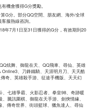
也有機會獲得G分獎勵。
算G分。部分QQ空間、朋友網、海外/全球
員客服熱線咨詢。
18年7月1日至31日獲得的G分，有效期到20
QQ炫舞、御龍在天、QQ飛車、尋仙、英雄
FA Online3、刀鋒鐵騎、天涯明月刀、天天酷
血傳奇、英雄殺手游、征途手機版、天天幻
斗、七雄爭霸、火影忍者、拳皇98、奇跡暖
級、騰訊圍棋、御龍在天手游、劍俠情緣、
火線、傳奇世界、街頭籃球、獵魚達人、尋仙