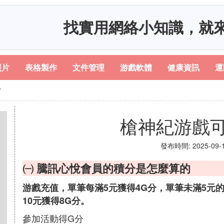
找實用網絡小知識，就
照片
表格製作
文件管理
游戲軟體
健康資訊
運
片
槍神紀游戲
發布時間: 2025-09-15
㈠ 騰訊心悅會員的積分是怎麼算的
游戲充值，單筆每滿5元獲得4G分，單筆未滿5元
10元獲得8G分。
參加活動得G分