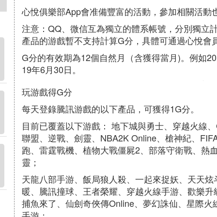
心悅俱樂部App會准備豐富的活動，參加相關活動
注意：QQ、微信互為獨立的體系帳號，分別獨立計
產品的游戲暫不支持計算G分，具體可通過心悅會
G分的有效期為12個自然月（含獲得當月)。例如20
19年6月30日。
玩游戲得G分
每天登錄騰訊游戲的以下產品，可獲得1G分。
目前已覆蓋以下游戲： 地下城與勇士、穿越火線、
聯盟、逆戰、劍靈、NBA2K Online、槍神紀、FI
跑、雷霆戰機、植物大戰僵屍2、部落守衛戰、熱
靈；
天龍八部手游、飯局狼人殺、一起來捉妖、天天炫
暖、騰訊撞球、王者榮耀、穿越火線手游、歡樂升
捕魚來了、仙劍奇俠傳Online、夢幻誅仙、星際
手游；