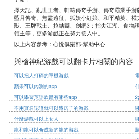
擇天記、亂世王者、軒轅傳奇手游、傳奇霸業手游
藍月傳奇、無盡遠征、狐妖小紅娘、和平精英、權
獸、王牌戰士、拉結爾、劍網3：指尖江湖、食物
領主等，更多游戲正在努力接入中。
以上內容參考：心悅俱樂部-幫助中心
與槍神紀游戲可以翻卡片相關的內容
可以把人打碎的單機游戲
蘋果可以內測的app
可以學習英語軟體有哪些app
2
不用實名認證就可以造房子的游戲
什麼游戲可以上女人
龍和龍可以合成新的龍的游戲