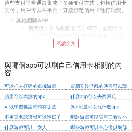
這些支付平台通常集成了多種支付方式，包括信用卡
支付，用戶可以在平台上直接綁定信用卡進行消費。
：
其他相關APP
：作為銀聯的官方APP，雲閃付可
雲閃付
以管理多家銀行的信用卡和儲蓄卡，提供
交易查詢、還款提醒等服務，且還款免手
閱讀全文
續費。
、
、
、
51信用卡管家
挖財
卡牛
融360信用卡
與哪個app可以刷自己信用卡相關的內
等信用卡管理軟體：這些軟體通常提
管家
容
供賬單管理、還款提醒、信用卡申請等功
能，但需要注意選擇正規、有牌照的公司
可以把人打碎的單機游戲
電腦安裝游戲的時候可以玩
開發的軟體，以確保安全性。
其他游戲嗎
蘋果可以內測的app
什麼app可以去西藏玩
在選擇使用這些軟體時，建議優先考慮發卡銀行的手
機APP和正規的第三方支付APP，以確保資金安全和
可以學習英語軟體有哪些
2gb流量可以玩什麼app
交易合規性。同時，也要注意保護個人信息和賬戶安
app
不用實名認證就可以造房子
哪款游戲可以讓唐三看見小
全，避免使用未經驗證或存在安全隱患的軟體。
的游戲
舞身材
什麼游戲可以上女人
哪些游戲可以在心悅俱樂部