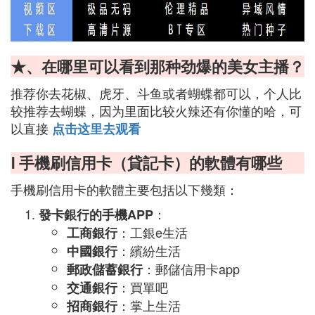
★、在哪里可以看到那种劲爆的美女主播？
推荐你去花椒、虎牙、斗鱼或者蝴蝶都可以，个人比
较推荐去蝴蝶，因为里面比较火辣还有你懂的哈，可
以直接
点击这里去观看
Ⅰ 手機刷信用卡（貸記卡）的軟體有哪些
手機刷信用卡的軟體主要包括以下幾類：
：
發卡銀行的手機APP
：工銀e生活
工商銀行
：繽紛生活
中國銀行
：郵儲信用卡app
郵政儲蓄銀行
：買單吧
交通銀行
：掌上生活
招商銀行