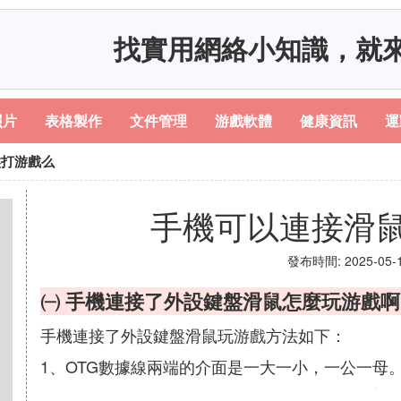
找實用網絡小知識，就
照片
表格製作
文件管理
游戲軟體
健康資訊
運
盤打游戲么
手機可以連接滑
發布時間: 2025-05-10
㈠ 手機連接了外設鍵盤滑鼠怎麼玩游戲啊
手機連接了外設鍵盤滑鼠玩游戲方法如下：
1、OTG數據線兩端的介面是一大一小，一公一母