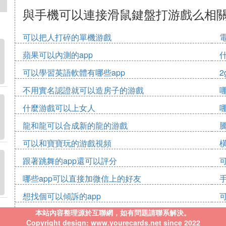
與手機可以連接滑鼠鍵盤打游戲么相
可以把人打碎的單機游戲
蘋果可以內測的app
可以學習英語軟體有哪些app
2
不用實名認證就可以造房子的游戲
什麼游戲可以上女人
龍和龍可以合成新的龍的游戲
可以和寶寶玩的游戲視頻
跟著跳舞的app還可以評分
哪些app可以直接加微信上的好友
想找個可以傾訴的app
本站內容整理源於互聯網，如有問題請聯系解決。
Copyright design: www.yourecards.net since 2022