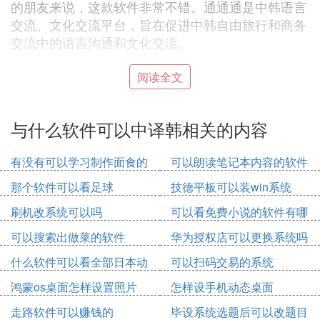
的朋友来说，这款软件非常不错。通通通是中韩语言
交流、文化交流平台，旨在促进中韩自由旅行和商务
交流中的语言沟通和文化交流。
❷ 在线韩文翻译器有哪些哪个好
阅读全文
韩文
网易有道
翻译软件：
词典、旅行翻译官、有道翻
译官、Naver词典、通通通中韩翻译。
与什么软件可以中译韩相关的内容
1、网易有道词典
有没有可以学习制作面食的
可以朗读笔记本内容的软件
网易旗下网易有道公司出品的英语、日语、韩语、法
软件
那个软件可以看足球
技德平板可以装win系统
语、德语、西班牙语、葡萄牙语、俄兄袭数语、藏语
免费全能翻译软件，2016年用户突破6亿大关。网易
刷机改系统可以吗
可以看免费小说的软件有哪
有道词典的在线翻译、语音翻译、拍照翻译、离线翻
些
可以搜索出做菜的软件
华为授权店可以更换系统吗
译等功能受到广大用户追捧，有道词典不仅是随身翻
译器，更是功能强大的超级翻译词典，让你轻松搞定
什么软件可以看全部日本动
可以扫码交易的系统
外语翻译。
漫免费
鸿蒙os桌面怎样设置照片
怎样设手机动态桌面
走路软件可以赚钱的
毕设系统选题后可以改题目
5、通通通中韩翻译