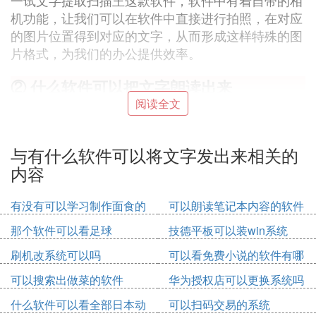
一试文字提取扫描王这款软件，软件中有着自带的相
机功能，让我们可以在软件中直接进行拍照，在对应
的图片位置得到对应的文字，从而形成这样特殊的图
片格式，为我们的办公提供效率。
② 什么软件可以把文字朗读出来
阅读全文
可以把文字朗读出来的软件有朗读大师、文字转语音
播音系统、屏幕取字朗读。
与有什么软件可以将文字发出来相关的
1、朗读大师
内容
朗读大师[JcTextSpeech]采用微软公司(Microsoft)最
先进的.NET语言开发，是一款功能强大的文本朗读
有没有可以学习制作面食的
可以朗读笔记本内容的软件
软件。
软件
那个软件可以看足球
技德平板可以装win系统
2、文字转语音播音系统
刷机改系统可以吗
可以看免费小说的软件有哪
文字转语音播音系统为一款把文字转换成语音的朗读
些
可以搜索出做菜的软件
华为授权店可以更换系统吗
软件，是一款会说话的软件，只要输入文字就可以转
换为语音，并且可以把文字转换成MP3保存到电脑
什么软件可以看全部日本动
可以扫码交易的系统