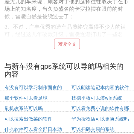
差无几的车来说，顾客对于他的选择往往取决于在市
场上的知名度，当久负盛名的卡罗拉摆在眼前的时
候，雷凌自然是被绕过去了；
3、不过，广丰优秀的造车品质终究赢得不少人的认
可，经过这几年改款升级，雷凌逐渐打出了一些名
气，也因为丰田出色的混动技术，雷凌爬上了紧凑车
阅读全文
主流的位置，2018年雷凌年销量超过了20万辆，成
为广汽丰伍念裂田旗下首个年销量超过20万辆的单一
车型；
与新车没有gps系统可以导航吗相关的
内容
4、当然了这跟隔壁兄弟卡罗拉37万辆的成绩还有很
大的差距，而广汽丰田选择让雷凌率先与卡罗拉换代
有没有可以学习制作面食的
可以朗读笔记本内容的软件
升级，就被很多人解读为是为了缩小这种差距，因为
软件
快人一步上市意味着可以消化长时间积累的消费欲
那个软件可以看足球
技德平板可以装win系统
望，被全新卡罗拉吸引多时的用户会被快一步上市的
刷机改系统可以吗
可以看免费小说的软件有哪
雷凌吸引过去。
些
可以搜索出做菜的软件
华为授权店可以更换系统吗
（图/文/摄：太平洋汽车网问答叫兽）
什么软件可以看全部日本动
可以扫码交易的系统