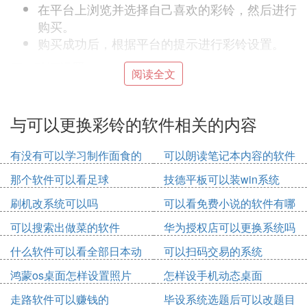
在平台上浏览并选择自己喜欢的彩铃，然后进行
购买。
购买成功后，根据平台的提示进行彩铃设置。
四、验证设置
阅读全文
设置完成后，可以让朋友拨打自己的手机，以试
听是否设置成功。
与可以更换彩铃的软件相关的内容
如果设置不成功，可以拨打运营商的客服电话，
寻求客服人员的帮助来完成设置。
有没有可以学习制作面食的
可以朗读笔记本内容的软件
五、其他定制方式
软件
那个软件可以看足球
技德平板可以装win系统
除了在运营商的官方平台上定制彩铃外，还可以
刷机改系统可以吗
可以看免费小说的软件有哪
在一些第三方音乐软件中进行定制。
些
但请注意，使用彩铃通常需要付费，具体费用标
可以搜索出做菜的软件
华为授权店可以更换系统吗
准可咨询运营商或查看平台上的相关说明。
什么软件可以看全部日本动
可以扫码交易的系统
通过以上步骤，你就可以成功设置自己想要的彩铃
漫免费
鸿蒙os桌面怎样设置照片
怎样设手机动态桌面
了。
走路软件可以赚钱的
毕设系统选题后可以改题目