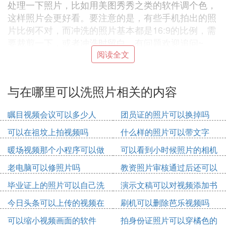
处理一下照片，比如用美图秀秀之类的软件调个色，
这样照片会更好看。要注意的是，有些手机拍出的照
片比例不对，而冲洗的照片基本都是16:9的比例，需
要裁剪一下，或者冲洗时留白。有问题欢迎追问~
阅读全文
F. 谁知道网上哪里可以洗照片
购物网上都有，在搜索栏输入洗照片然后搜索就有
与在哪里可以洗照片相关的内容
了，拍下后将照片的数据发给他们，他们很快就会洗
出照片给你发回来。
瞩目视频会议可以多少人
团员证的照片可以换掉吗
可以在祖坟上拍视频吗
什么样的照片可以带文字
G. 哪里可以洗照片啊，手机里有几张照片
想洗出
暖场视频那个小程序可以做
可以看到小时候照片的相机
老电脑可以修照片吗
教资照片审核通过后还可以
一般的照相馆、洗印店，淘宝可以洗照片，人家自己
修改吗
就用数据线把你手机里的照片导出来了。一般洗的
毕业证上的照片可以自己洗
演示文稿可以对视频添加书
少，一张最多也就是一块钱。还有七毛钱八毛钱一张
吗
签吗
今日头条可以上传的视频在
刷机可以删除芭乐视频吗
的。
哪里
手机拍的照片是可以洗出来的
可以缩小视频画面的软件
拍身份证照片可以穿橘色的