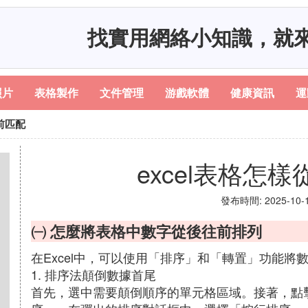
找實用網絡小知識，就
照片
表格製作
文件管理
游戲軟體
健康資訊
運
往前匹配
excel表格怎
發布時間: 2025-10-16
㈠ 怎麼將表格中數字從後往前排列
在Excel中，可以使用「排序」和「轉置」功能將
1. 排序法顛倒數據首尾
首先，選中需要顛倒順序的單元格區域。接著，點