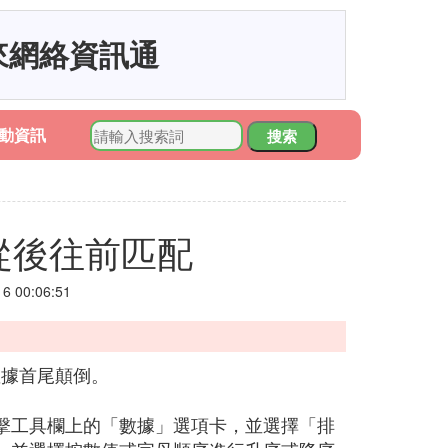
來網絡資訊通
動資訊
搜索
樣從後往前匹配
 00:06:51
數據首尾顛倒。
擊工具欄上的「數據」選項卡，並選擇「排