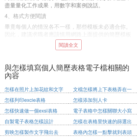
盡量量化工作成果，用數字和案例說話。
4、格式方便閱讀
畢竟每個人的情況各不一樣，那些模板未必適合你。
因此，建議求職者應該慎用網路上面提供的簡歷模板
及簡歷封面，而是應該根據自身的情況進行合理設
閱讀全文
計。正常情況下，一份簡歷只要包含：個人基本信
息，求職意向，職業技能與素質，職業經歷四大部分
即可，個人可視具體情況添加。
與怎樣填寫個人簡歷表格電子檔相關的
內容
5、邏輯清晰，層次分明
要注意語言表達技巧、描述要嚴密，上下內容的銜接
怎樣在照片上加花紋和文字
文檔怎樣將上下表格弄在一
要合理，教育及工作經歷可採用倒敘的表達方式，重
起
怎樣列印excie表格
怎樣添加別人卡
點部分可放在簡歷最前面。
怎樣快速做一個exsl表格
電子表格中怎樣關聯大小寫
6、客觀真實
自製電子表格怎樣設計
怎樣在表格里快速的篩選出
誠信是做人之根本，事業之根基。一個不講誠信的
年齡
人，很難在社會上立足。同理，如果你在簡歷中弄虛
剪映怎樣製作文字飛出去
表格內怎樣一點擊就到表頭