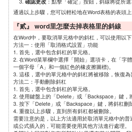
：點擊「確定」按鈕，斜線將從所選
確認更改
通過以上步驟，您可以輕松地在Word表格的表頭
『貳』 word里怎麼去掉表格里的斜線
在Word中，要取消單元格中的斜杠，可以使用以
方法一：使用「取消格式設置」功能
1. 首先，選中包含斜杠的單元格。
2. 在Word菜單欄中選擇「開始」選項卡，在「
一個字母「A」和一個紅色的橡皮擦圖標)。
3. 這樣，選中的單元格中的斜杠將被移除，恢復
方法二：手動刪除斜杠
1. 首先，選中包含斜杠的單元格。
2. 使用鍵盤上的「Delete」或「Backspace
3. 按下「Delete」或「Backspace」鍵，將斜杠
4. 重復以上步驟，直到所有斜杠都被刪除。
需要注意的是，以上方法適用於取消單元格中的普
或公式插入的，可能需要使用其他方法進行處理。