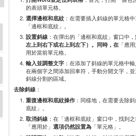
的表頭單元格。
：在需要插入斜線的單元格中
選擇邊框和底紋
「邊框和底紋」。
：在彈出的「邊框和底紋」窗口中，
設置斜線
「應用
左上到右下或右上到左下）。同時，在
用於當前單元格。
：在添加了斜線的單元格中輸
輸入並調整文字
在兩個字之間添加回車符，手動分開文字，並
斜線分割的區域。
：
去除斜線
：同樣地，在需要去除斜
重復邊框和底紋操作
底紋」。
：在「邊框和底紋」窗口中，找到之
取消斜線
「應用於」
「單元格」。
選項仍然設置為