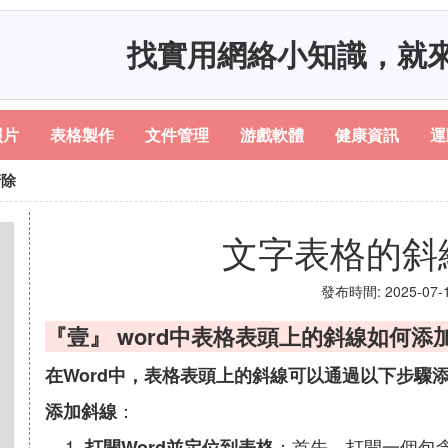
找實用網絡小知識，就
照片
表格製作
文件管理
游戲軟體
健康資訊
運
清除
文字表格的斜
發布時間: 2025-07-12
『壹』 word中表格表頭上的斜線如何添
在Word中，表格表頭上的斜線可以通過以下步驟
：
添加斜線
：首先，打開一個包含
打開Word並定位到表格