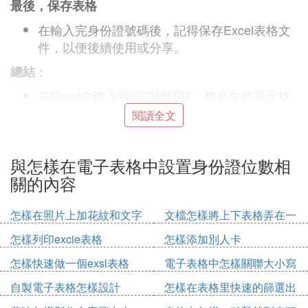
最後，保存表格
在輸入完身份證號碼後，記得保存Excel表格文
件，以便後續使用或分享。
：
總結
在Excel中輸入身份證號碼時，務必先將單元格
格式設置為文本。
閱讀全文
通過右擊單元格並選擇「設置單元格格式」，然
後選擇「文本」選項來完成這一設置。
與怎樣在電子表格中設置身份證位數相
設置好格式後，即可直接輸入身份證號碼，並確
關的內容
保其正確顯示。
『貳』 怎樣設置excel表格自動核對身份證
怎樣在照片上加花紋和文字
文檔怎樣將上下表格弄在一
起
的位數
怎樣列印excie表格
怎樣添加別人卡
要在Excel表格中設置自動核對身份證的位數，可以
怎樣快速做一個exsl表格
電子表格中怎樣關聯大小寫
按照以下步驟進行操作：
自製電子表格怎樣設計
怎樣在表格里快速的篩選出
：
框選單元格
年齡