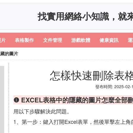
找實用網絡小知識，就
照片
表格製作
文件管理
游戲軟體
健康資訊
運
隱藏的圖片
怎樣快速刪除表
發布時間: 2025-02-14
❶ EXCEL表格中的隱藏的圖片怎麼全部
用以下步驟解決此問題。
1、第一步：鍵入打開Excel表單，然後單擊左上