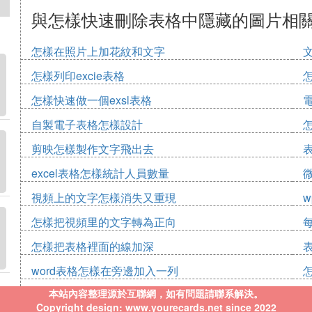
與怎樣快速刪除表格中隱藏的圖片相
怎樣在照片上加花紋和文字
怎樣列印excie表格
怎樣快速做一個exsl表格
自製電子表格怎樣設計
剪映怎樣製作文字飛出去
excel表格怎樣統計人員數量
視頻上的文字怎樣消失又重現
怎樣把視頻里的文字轉為正向
怎樣把表格裡面的線加深
word表格怎樣在旁邊加入一列
本站內容整理源於互聯網，如有問題請聯系解決。
Copyright design: www.yourecards.net since 2022