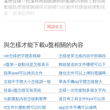
瀛樺偍鍦ㄩ棯瀛樿姱鐗囦腑錛岄氳繃USB鎺ュ彛涓庣
數鑴戠瓑璁懼囪繘琛岃繛鎺ワ紝瀹炵幇鏁版嵁鐨勫瓨
鍌ㄥ拰浼犺緭銆
U鐩樼殑瀹歸噺浠庡嚑鐧綧B鍒板嚑鍗丟B涓嶇瓑錛岀
閱讀全文
敤鎴峰彲浠ユ牴鎹鑷宸辯殑闇奼傞夋嫨涓嶅悓瀹歸噺
鐨刄鐩樸傚父瑙佺殑U鐩樼被鍨嬪寘鎷鏅閫歎鐩樸佹
棆杞寮廢鐩樸佺緝榪涘紡U鐩樸佸姞瀵哢鐩樼瓑銆俇
與怎樣才能下載u盤相關的內容
鐩橀噰鐢ㄧ殑鏄闂瀛樿姱鐗囧瓨鍌ㄦ暟鎹錛屽叾璇誨
啓閫熷害蹇銆佹姉闇囨ц兘濂姐佸姛鑰椾綆銆傜敤鎴
cdr怎樣把字體弄模糊
怎樣使單元格內容中部兩段
峰彧闇瑕佸皢U鐩樻彃鍏ョ數鑴戠殑USB鎺ュ彛錛屽
對齊
氨鍙浠ラ氳繃鐢佃剳瀵筓鐩樿繘琛岃誨啓鎿嶄綔銆
u盤第一啟動項是怎樣表示
郵箱發送的文件哪裡可以下
的
載
浠ヤ笂鍐呭瑰弬鑰鐧懼害鐧劇-u鐩
蘋果ipad可以拷貝文件
微信文件可以上傳到電腦嗎
文檔中字體大小怎樣調一致
華為手機qq字體怎樣變大
② U盤電腦文件夾里怎麼下載東西在電腦上
技嘉u盤怎樣安裝系統
怎樣一次性復制多個文字內
下載東西怎麼直接下載到u盤
容
勾劃重點內容怎樣劃整齊
達芬奇工程文件fcpx可以用
Ⅰ 電腦上下載優盤怎麼下的
嗎
lif文件什麼軟體可以打開
app文件手機可以做嗎