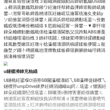
瀹冧富瑕佺敱澶栧３鍜屾満鑺緇勬垚錛岄氳繃USB鎺
ュ彛涓庣數鑴戣繛鎺ワ紝瀹炵幇鍗蟲彃鍗崇敤錛屼嬌
鐢ㄩ潪甯哥畝鍗曟柟渚匡紝鑰屼笖瀹冪殑瀹夊叏鎬у
ソ銆傚畠涓昏佸簲鐢ㄤ簬涓浜烘暟鎹鐨勫瓨鍌ㄣ佺數
鑴戜慨澶嶃佺郴緇熺＄悊鍜屾惡甯﹀簲鐢ㄧ▼搴忓埌
鍏朵粬鐨勭數鑴戙傞棯瀛樼洏閫氬父浣跨敤ABS濉戞
枡鎴栭噾灞炲栧３錛屽唴閮ㄥ惈鏈変竴寮犲皬鐨勫嵃
鍒風數璺鏉匡紝璁╅棯瀛樼洏灝哄稿皬鍒板儚閽ュ寵
鍦堥グ鐗╀竴鏍瘋兘澶熸斁鍒板彛琚嬩腑錛屾垨鏄涓
插湪棰堢懷涓娿
u鐩樼浉鍏充粙緇
U鐩橈紝鍙堢О涓篣SB闂瀛樼洏銆乁SB瀛樺偍鐩樸乁
鐩樸丣umpDrive絳夛紝鏄涓縐嶇Щ鍔ㄥ瓨鍌ㄨ懼囷紝
鍏朵綋縐灝忋佸瓨鍌ㄥ歸噺澶с侀熷害蹇銆佷嬌鐢ㄦ
柟渚匡紝宸茬粡鎴愪負浜嗙幇浠ｄ漢鐢熸椿涓蹇呬笉
鍙灝戠殑宸ュ叿涔嬩竴銆俇鐩樼殑鍘熺悊鏄灝嗘暟鎹