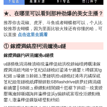
★、在哪里可以看到那种劲爆的美女主播？
推荐你去花椒、虎牙、斗鱼或者蝴蝶都可以，个人比
较推荐去蝴蝶，因为里面比较火辣还有你懂的哈，可
以直接
点击这里去观看
① 鎵嬫満鎬庢牱涓嬭澆u鐩
鎵嬫満鏃犳硶涓嬭澆u鐩樸
u鐩樻槸涓涓棰濆栫殑瀛樺偍絀洪棿錛屾棤娉曞湪鎵
嬫満涓婄洿鎺ヤ笅杞絬鐩橈紝鍙浠ヤ嬌鐢ㄤ竴鏍篔tg
杞鎺ョ嚎鏉ヨ繛鎺ユ墜鏈哄拰u鐩橈紝浠庤岃繘琛屼
笅杞姐俇鐩橈紙鑻辮錛歎SBflashdrive錛夛紝鏄涓縐
嶄嬌鐢║SB鎺ュ彛鐨勬棤闇鐗╃悊椹卞姩鍣ㄧ殑寰鍨
嬮珮瀹歸噺縐誨姩瀛樺偍浜у搧錛屼富瑕佺洰鐨勬槸
鐢ㄦ潵瀛樺偍鏁版嵁璧勬枡銆