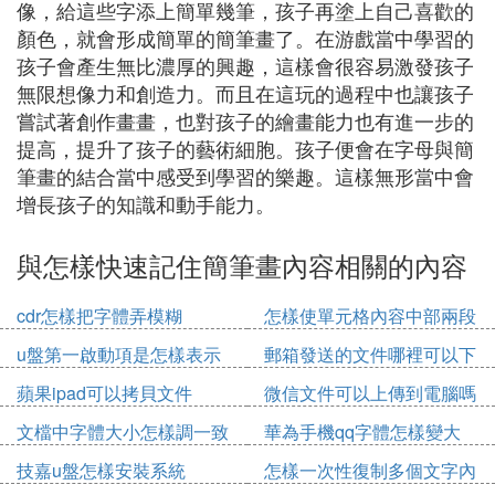
像，給這些字添上簡單幾筆，孩子再塗上自己喜歡的
顏色，就會形成簡單的簡筆畫了。在游戲當中學習的
孩子會產生無比濃厚的興趣，這樣會很容易激發孩子
無限想像力和創造力。而且在這玩的過程中也讓孩子
嘗試著創作畫畫，也對孩子的繪畫能力也有進一步的
提高，提升了孩子的藝術細胞。孩子便會在字母與簡
筆畫的結合當中感受到學習的樂趣。這樣無形當中會
增長孩子的知識和動手能力。
與怎樣快速記住簡筆畫內容相關的內容
cdr怎樣把字體弄模糊
怎樣使單元格內容中部兩段
對齊
u盤第一啟動項是怎樣表示
郵箱發送的文件哪裡可以下
的
載
蘋果ipad可以拷貝文件
微信文件可以上傳到電腦嗎
文檔中字體大小怎樣調一致
華為手機qq字體怎樣變大
技嘉u盤怎樣安裝系統
怎樣一次性復制多個文字內