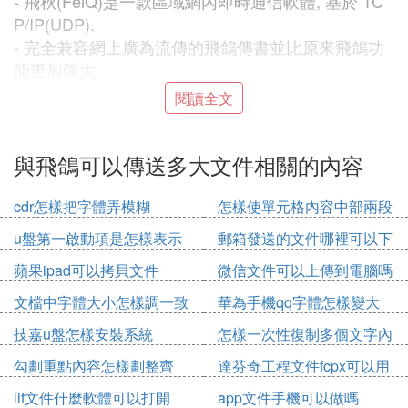
- 飛秋(FeiQ)是一款區域網內即時通信軟體, 基於 TC
P/IP(UDP).
- 完全兼容網上廣為流傳的飛鴿傳書並比原來飛鴿功
能更加強大.
- 不需要伺服器支持.
閱讀全文
- 支持文件/文件夾的傳送 (支持大文件傳送[4G以上]),
發送方和接收方都可查看傳送進度功能.
- 可以建立無需伺服器的聊天室,具有群聊天室的功能.
與飛鴿可以傳送多大文件相關的內容
- 分組功能
- 組許可權功能,可能每組設置不同的許可權，例如屏
cdr怎樣把字體弄模糊
怎樣使單元格內容中部兩段
蔽該組成員的信息，對該組成員隱身等。
對齊
u盤第一啟動項是怎樣表示
郵箱發送的文件哪裡可以下
- 給所有在線的用戶群發消息及分組群發功能.
的
載
蘋果ipad可以拷貝文件
微信文件可以上傳到電腦嗎
- 黑名單功能
- 隱身功能，及對某特定組進行隱身功能
文檔中字體大小怎樣調一致
華為手機qq字體怎樣變大
- 自定義備注名功能
技嘉u盤怎樣安裝系統
怎樣一次性復制多個文字內
- 個性頭像、個性形象及個性簽名功能
容
- 共享文件功能
勾劃重點內容怎樣劃整齊
達芬奇工程文件fcpx可以用
- 遠程協助功能,讓你輕松實現遠程維護、遠程展示、
嗎
lif文件什麼軟體可以打開
app文件手機可以做嗎