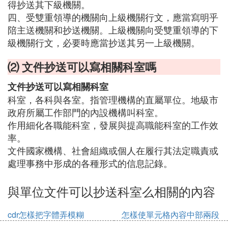
得抄送其下級機關。
四、受雙重領導的機關向上級機關行文，應當寫明乎
陪主送機關和抄送機關。上級機關向受雙重領導的下
級機關行文，必要時應當抄送其另一上級機關。
⑵ 文件抄送可以寫相關科室嗎
文件抄送可以寫相關科室
科室，各科與各室。指管理機構的直屬單位。地級市
政府所屬工作部門的內設機構叫科室。
作用細化各職能科室，發展與提高職能科室的工作效
率。
文件國家機構、社會組織或個人在履行其法定職責或
處理事務中形成的各種形式的信息記錄。
與單位文件可以抄送科室么相關的內容
cdr怎樣把字體弄模糊
怎樣使單元格內容中部兩段
對齊