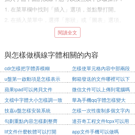
1. 在菜單欄中找到「插入」選項，並點擊打開。
2. 在插入菜單中，選擇「形狀」或「圖表」選項。
3. 在形狀或圖表庫中找到一條線的圖標，點擊插入。
閱讀全文
4. 調整線條的長度和粗細，使其符合您的需求。
方法三：使用段落邊框
與怎樣做橫線字體相關的內容
除了直接插入線條，WPS還提供了設置段落邊框的
cdr怎樣把字體弄模糊
怎樣使單元格內容中部兩段
功能，可以讓我們更加靈活地控制文字下方的橫線。
對齊
要使用段落邊框功能，在WPS中執行以下步驟：
u盤第一啟動項是怎樣表示
郵箱發送的文件哪裡可以下
的
載
1. 選中您想要添加橫線的文欄位落。
蘋果ipad可以拷貝文件
微信文件可以上傳到電腦嗎
2. 在菜單欄中找到「格式」選項，並點擊打開。
文檔中字體大小怎樣調一致
華為手機qq字體怎樣變大
3. 在格式菜單中，選擇「段落邊框」選項。
技嘉u盤怎樣安裝系統
怎樣一次性復制多個文字內
容
4. 在段落邊框設置中，選擇合適的線條樣式、粗細和
勾劃重點內容怎樣劃整齊
達芬奇工程文件fcpx可以用
顏色。
嗎
lif文件什麼軟體可以打開
app文件手機可以做嗎